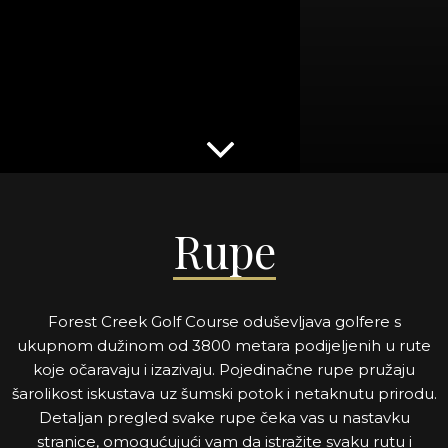
Rupe
Forest Creek Golf Course oduševljava golfere s
ukupnom dužinom od 3800 metara podijeljenih u rute
koje očaravaju i izazivaju. Pojedinačne rupe pružaju
šarolikost iskustava uz šumski potok i netaknutu prirodu.
Detaljan pregled svake rupe čeka vas u nastavku
stranice, omogućujući vam da istražite svaku rutu i