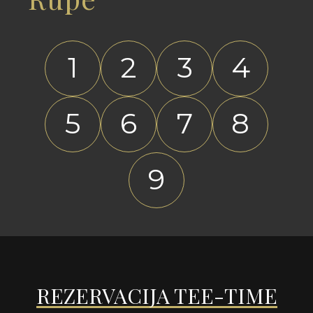
1
2
3
4
5
6
7
8
9
REZERVACIJA TEE-TIME