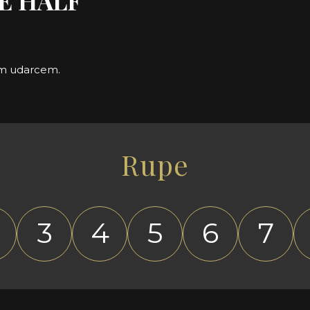
ME HALF
gim udarcem.
Rupe
3
4
5
6
7