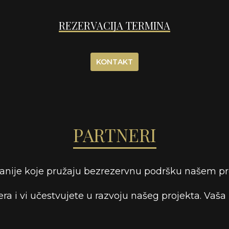
REZERVACIJA TERMINA
KONTAKT
PARTNERI
nije koje pružaju bezrezervnu podršku našem pr
ra i vi učestvujete u razvoju našeg projekta. Vaš