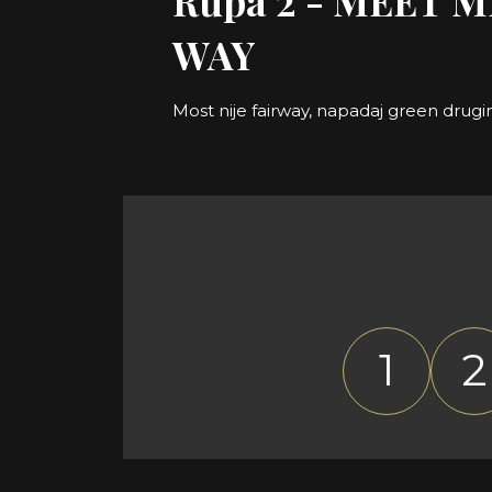
Rupa 2 - MEET 
WAY
Most nije fairway, napadaj green dru
1
2